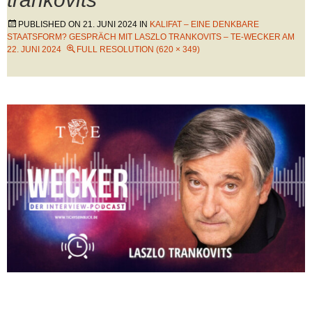
PUBLISHED ON
21. JUNI 2024
IN
KALIFAT – EINE DENKBARE
STAATSFORM? GESPRÄCH MIT LASZLO TRANKOVITS – TE-WECKER AM
22. JUNI 2024
FULL RESOLUTION (620 × 349)