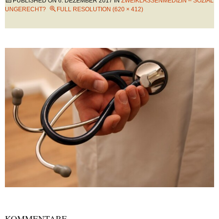
PUBLISHED ON
6. DEZEMBER 2017
IN
ZWEIKLASSENMEDIZIN – SOZIAL
UNGERECHT?
FULL RESOLUTION (620 × 412)
KOMMENTARE