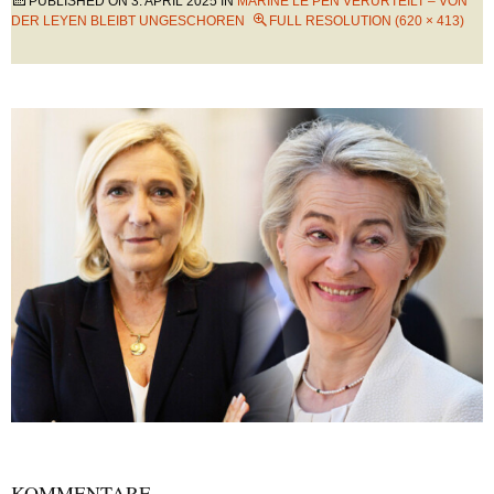
PUBLISHED ON
3. APRIL 2025
IN
MARINE LE PEN VERURTEILT – VON
DER LEYEN BLEIBT UNGESCHOREN
FULL RESOLUTION (620 × 413)
KOMMENTARE