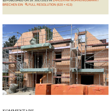
PUBLISHED ON
18. JULI 2023
IN
ZAHLEN AM WOHNUNGSMARKT
BRECHEN EIN
FULL RESOLUTION (620 × 413)
KOMMENTARE