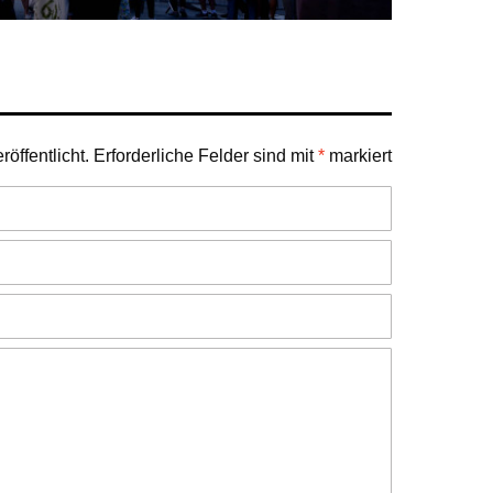
öffentlicht.
Erforderliche Felder sind mit
*
markiert