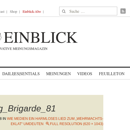
Suche nach:
ast
Shop
Einblick-Abo
DAILI|ES|SENTIALS
MEINUNGEN
VIDEOS
FEUILLETON
g_Brigarde_81
8
IN
WIE MEDIEN EIN HARMLOSES LIED ZUM „WEHRMACHTS-
EKLAT“ UMDEUTEN
FULL RESOLUTION (620 × 1043)