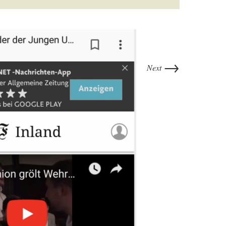
→
Next