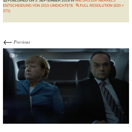
PUBLISHED ON
5. SEPTEMBER 2019
IN
WIE DAS ZDF MERKELS
ENTSCHEIDUNG VON 2015 UMDICHTETE
FULL RESOLUTION (620 ×
371)
←
Previous