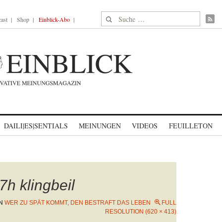
Suche nach:
ast
Shop
Einblick-Abo
DAILI|ES|SENTIALS
MEINUNGEN
VIDEOS
FEUILLETON
h klingbeil
N
WER ZU SPÄT KOMMT, DEN BESTRAFT DAS LEBEN
FULL
RESOLUTION (620 × 413)