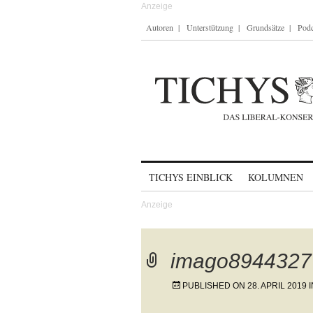
Autoren
Unterstützung
Grundsätze
Podc
Skip to content
TICHYS EINBLICK
KOLUMNEN
imago89443277
PUBLISHED ON
28. APRIL 2019
I