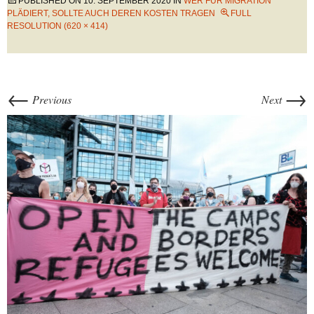
PUBLISHED ON
10. SEPTEMBER 2020
IN
WER FÜR MIGRATION
PLÄDIERT, SOLLTE AUCH DEREN KOSTEN TRAGEN
FULL
RESOLUTION (620 × 414)
←
→
Previous
Next