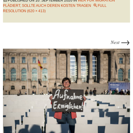
PUBLISHED ON
10. SEPTEMBER 2020
IN
WER FÜR MIGRATION
PLÄDIERT, SOLLTE AUCH DEREN KOSTEN TRAGEN
FULL
RESOLUTION (620 × 413)
→
Next