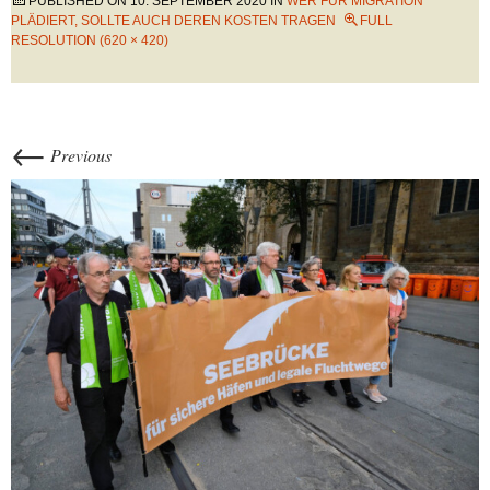
PUBLISHED ON
10. SEPTEMBER 2020
IN
WER FÜR MIGRATION
PLÄDIERT, SOLLTE AUCH DEREN KOSTEN TRAGEN
FULL
RESOLUTION (620 × 420)
←
Previous