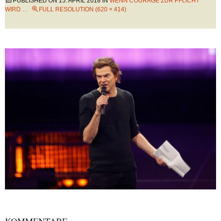
PUBLISHED ON
15. APRIL 2018
IN
WENN COURAGE ZUR PFLICHT
WIRD …
FULL RESOLUTION (620 × 414)