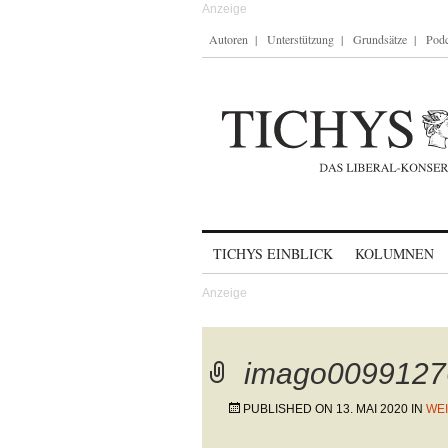
Autoren
Unterstützung
Grundsätze
Podc
Skip to content
TICHYS EINBLICK
KOLUMNEN
imago0099127
PUBLISHED ON
13. MAI 2020
IN
WE