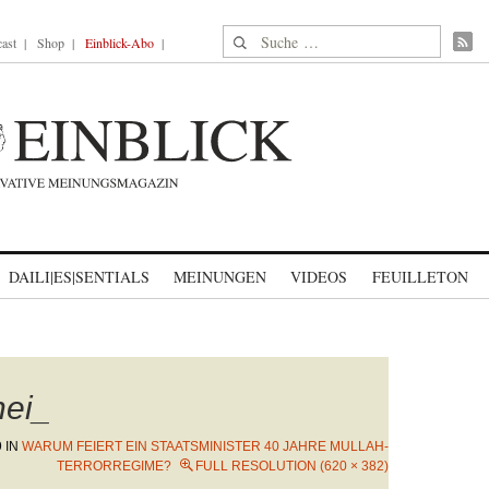
Suche nach:
ast
Shop
Einblick-Abo
DAILI|ES|SENTIALS
MEINUNGEN
VIDEOS
FEUILLETON
ei_
9
IN
WARUM FEIERT EIN STAATSMINISTER 40 JAHRE MULLAH-
TERRORREGIME?
FULL RESOLUTION (620 × 382)