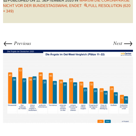
PUBLISHED ON
11. SEPTEMBER 2020
IN
WARUM DIE CORONA-KRISE
NICHT VOR DER BUNDESTAGSWAHL ENDET
FULL RESOLUTION (620
× 349)
←
→
Previous
Next