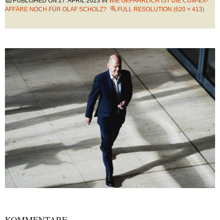
PUBLISHED ON
27. APRIL 2023
IN
WIE GEFÄHRLICH IST DIE CUM-EX-
AFFÄRE NOCH FÜR OLAF SCHOLZ?
FULL RESOLUTION (620 × 413)
KOMMENTARE