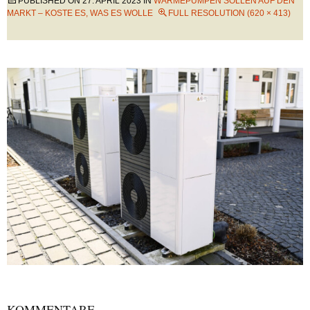
PUBLISHED ON
27. APRIL 2023
IN
WÄRMEPUMPEN SOLLEN AUF DEN
MARKT – KOSTE ES, WAS ES WOLLE
FULL RESOLUTION (620 × 413)
KOMMENTARE