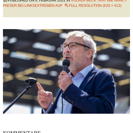
PUBLISHED ON
6. FEBRUAR 2022
IN
VOLKER BECK TRAT WIE NANCY
FAESER BEI LINKSEXTREMEN AUF
FULL RESOLUTION (620 × 413)
KOMMENTARE