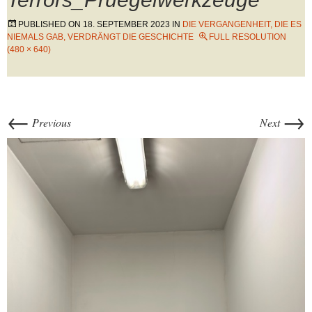
PUBLISHED ON
18. SEPTEMBER 2023
IN
DIE VERGANGENHEIT, DIE ES
NIEMALS GAB, VERDRÄNGT DIE GESCHICHTE
FULL RESOLUTION
(480 × 640)
←
→
Previous
Next