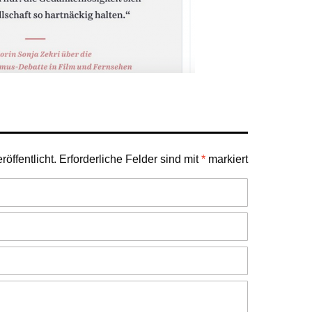
öffentlicht.
Erforderliche Felder sind mit
*
markiert