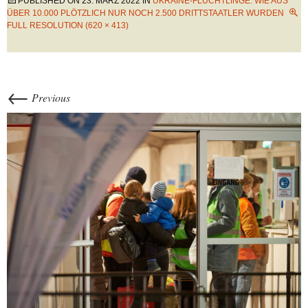
PUBLISHED ON
23. MÄRZ 2022
IN
UKRAINE-FLÜCHTLINGE: WIE AUS
ÜBER 10.000 PLÖTZLICH NUR NOCH 2.500 DRITTSTAATLER WURDEN
FULL RESOLUTION (620 × 413)
←
Previous