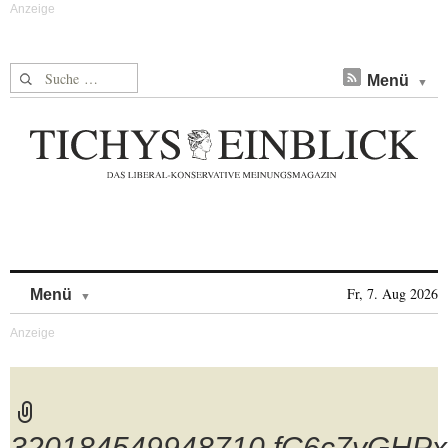
Suche nach:
Menü
Skip to content
Fr, 7. Aug 2026
Menü
320184549948710.fC6c7yGHPx