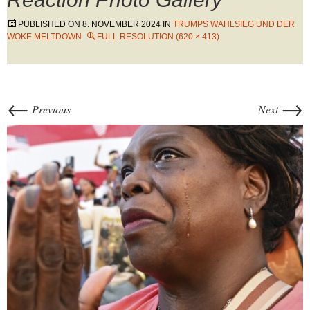
PUBLISHED ON
8. NOVEMBER 2024
IN
TRUMPS WAHLSIEG UND DER
WOKE MELTDOWN
FULL RESOLUTION (620 × 413)
←
→
Previous
Next