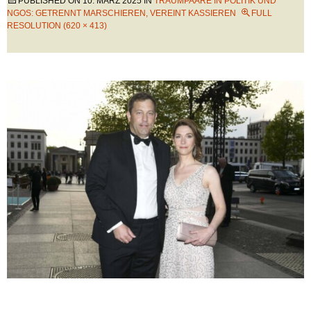
PUBLISHED ON
10. MÄRZ 2025
IN
TRAUMPAARE IN POLITIK UND
NGOS: GETRENNT MARSCHIEREN, VEREINT KASSIEREN
FULL
RESOLUTION (620 × 413)