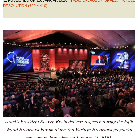
PUBLISHED ON
25. JANUAR 2020
IN
WAS ERLAUBEN ISRAEL?
FULL
RESOLUTION (620 × 410)
Israel’s President Reuven Rivlin delivers a speech during the Fifth
World Holocaust Forum at the Yad Vashem Holocaust memorial
museum in Jerusalem on January 23, 2020.