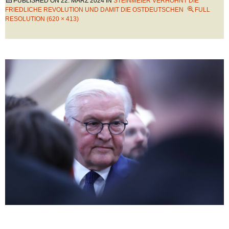
PUBLISHED ON
22. MÄRZ 2024
IN
STEINMEIER VERHÖHNT DIE
FRIEDLICHE REVOLUTION UND DAMIT DIE OSTDEUTSCHEN
FULL
RESOLUTION (620 × 413)