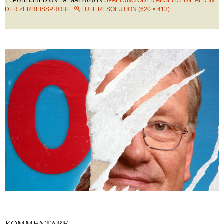
PUBLISHED ON
19. MAI 2020
IN
SPALTUNG ODER ABSEITS: DIE AFD IN
DER ZERREISSPROBE
FULL RESOLUTION (620 × 413)
KOMMENTARE