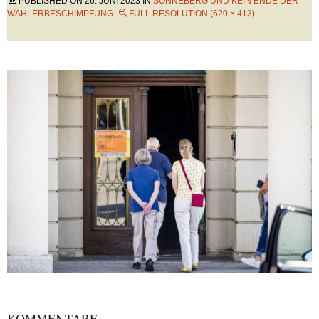
PUBLISHED ON
26. JUNI 2023
IN
SONNEBERG UND KEIN ENDE DER
WÄHLERBESCHIMPFUNG
FULL RESOLUTION (620 × 413)
KOMMENTARE