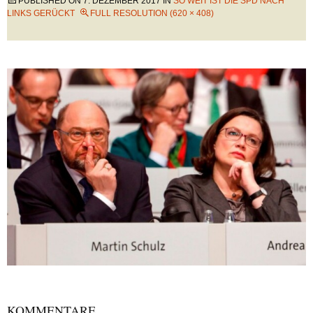
PUBLISHED ON
7. DEZEMBER 2017
IN
SO WEIT IST DIE SPD NACH
LINKS GERÜCKT
FULL RESOLUTION (620 × 408)
KOMMENTARE