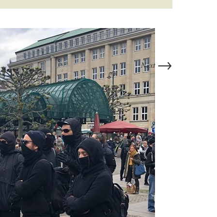
→
Next