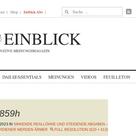
Suche nach:
ast
Shop
Einblick-Abo
DAILI|ES|SENTIALS
MEINUNGEN
VIDEOS
FEUILLETON
859h
2023
IN
SINKENDE REALLÖHNE UND STEIGENDE ABGABEN –
RDIENER WERDEN ÄRMER
FULL RESOLUTION (620 × 413)