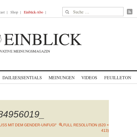
Suche nach:
ast
Shop
Einblick-Abo
DAILI|ES|SENTIALS
MEINUNGEN
VIDEOS
FEUILLETON
184956019_
USS MIT DEM GENDER-UNFUG!“
FULL RESOLUTION (620 ×
413)