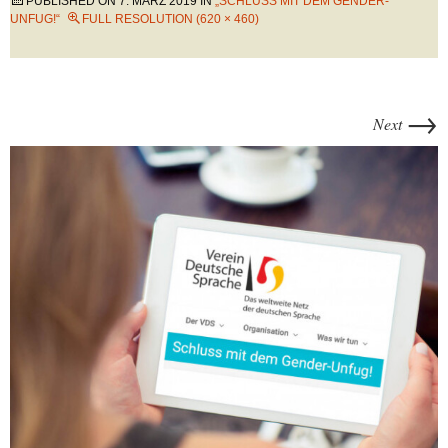
PUBLISHED ON
7. MÄRZ 2019
IN
„SCHLUSS MIT DEM GENDER-
UNFUG!“
FULL RESOLUTION (620 × 460)
→
Next