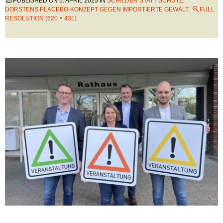
PUBLISHED ON
5. APRIL 2025
IN
SCHILDER STATT SCHUTZ:
DORSTENS PLACEBO-KONZEPT GEGEN IMPORTIERTE GEWALT
FULL
RESOLUTION (620 × 431)