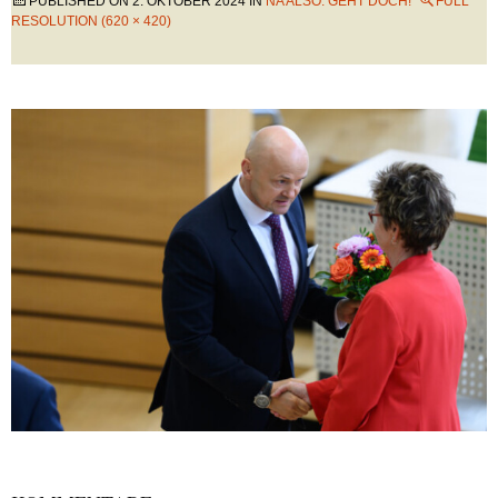
PUBLISHED ON
2. OKTOBER 2024
IN
NA ALSO: GEHT DOCH!
FULL
RESOLUTION (620 × 420)