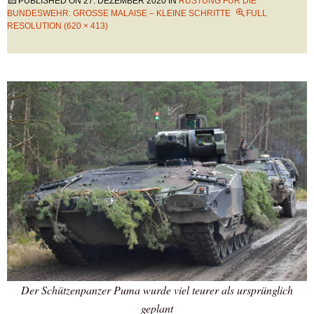
PUBLISHED ON
27. DEZEMBER 2020
IN
RÜSTUNG FÜR DIE
BUNDESWEHR: GROSSE MALAISE – KLEINE SCHRITTE
FULL
RESOLUTION (620 × 413)
Der Schützenpanzer Puma wurde viel teurer als ursprünglich
geplant