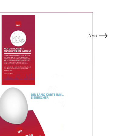
→
Next