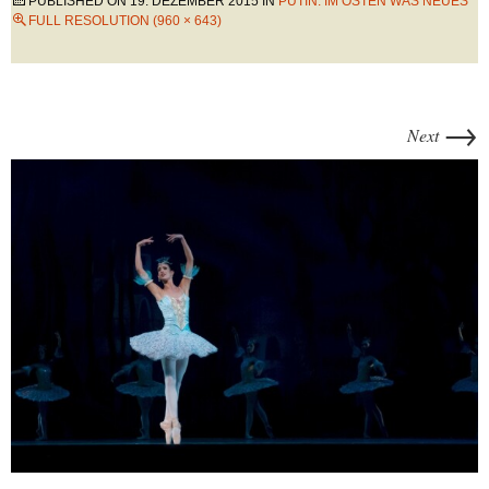
PUBLISHED ON
19. DEZEMBER 2015
IN
PUTIN: IM OSTEN WAS NEUES
FULL RESOLUTION (960 × 643)
→
Next