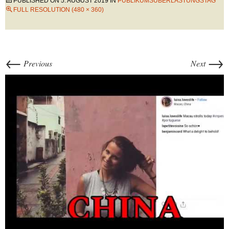
PUBLISHED ON
5. AUGUST 2019
IN
PUBLIKUMSÜBERLASTUNGSTAG
FULL RESOLUTION (480 × 360)
←
→
Previous
Next