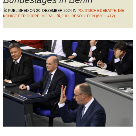
PUBLISHED ON
20. DEZEMBER 2024
IN
POLITISCHE DEBATTE: DIE
KÖNIGE DER DOPPELMORAL
FULL RESOLUTION (620 × 412)