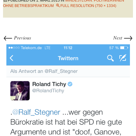
PUBLISHED ON
1. MÄRZ 2015
IN
MINDESTLOHN: POLITIKERINNEN
OHNE BETRIEBSPRAKTIKUM
FULL RESOLUTION (750 × 1334)
←
→
Previous
Next