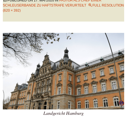
PUBLISHED ON
17. MAI 2020
IN
PASTOR ALS CHEF EINER
SCHLEUSERBANDE ZU HAFTSTRAFE VERURTEILT
FULL RESOLUTION
(620 × 392)
Landgericht Hamburg