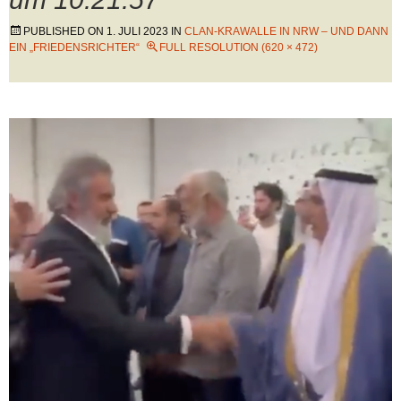
PUBLISHED ON
1. JULI 2023
IN
CLAN-KRAWALLE IN NRW – UND DANN
EIN „FRIEDENSRICHTER“
FULL RESOLUTION (620 × 472)