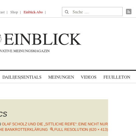
Suche nach:
ast
Shop
Einblick-Abo
DAILI|ES|SENTIALS
MEINUNGEN
VIDEOS
FEUILLETON
cs
N
OLAF SCHOLZ UND DIE „SITTLICHE REIFE“: EINE NICHT NUR
HE BANKROTTERKLÄRUNG
FULL RESOLUTION (620 × 413)