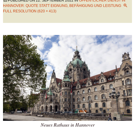
PUBLISHED ON
22. SEPTEMBER 2022
IN
ÖFFENTLICHER DIENST IN
HANNOVER: QUOTE STATT EIGNUNG, BEFÄHIGUNG UND LEISTUNG
FULL RESOLUTION (620 × 413)
Neues Rathaus in Hannover