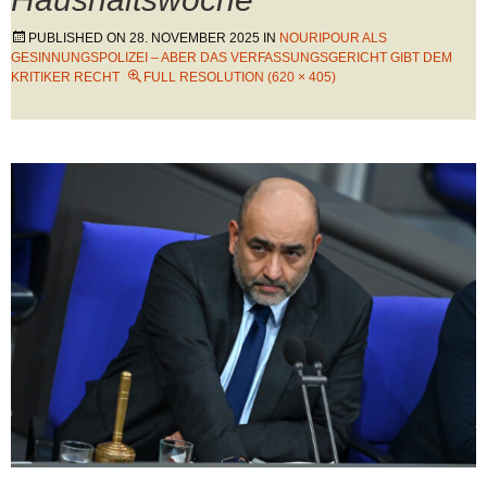
PUBLISHED ON
28. NOVEMBER 2025
IN
NOURIPOUR ALS
GESINNUNGSPOLIZEI – ABER DAS VERFASSUNGSGERICHT GIBT DEM
KRITIKER RECHT
FULL RESOLUTION (620 × 405)