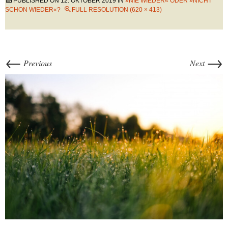
PUBLISHED ON
12. OKTOBER 2019
IN
»NIE WIEDER« ODER »NICHT
SCHON WIEDER«?
FULL RESOLUTION (620 × 413)
←
→
Previous
Next