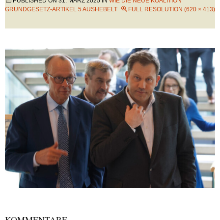
PUBLISHED ON
31. MÄRZ 2025
IN
WIE DIE NEUE KOALITION
GRUNDGESETZ-ARTIKEL 5 AUSHEBELT
FULL RESOLUTION (620 × 413)
KOMMENTARE