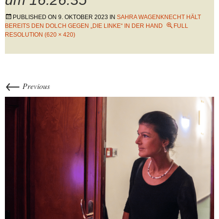
PUBLISHED ON
9. OKTOBER 2023
IN
SAHRA WAGENKNECHT HÄLT
BEREITS DEN DOLCH GEGEN „DIE LINKE“ IN DER HAND
FULL
RESOLUTION (620 × 420)
←
Previous