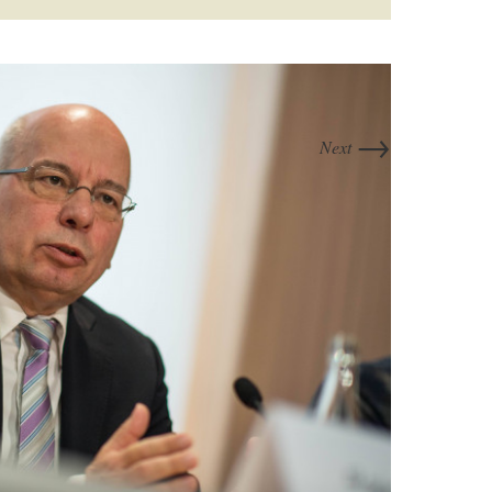
→
Next